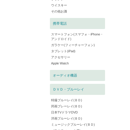
ウイスキー
その他お酒
携帯電話
スマートフォン(スマフォ・iPhone・
アンドロイド)
ガラケー(フィーチャーフォン)
タブレット(iPad)
アクセサリー
Apple Watch
オーディオ機器
ＤＶＤ・ブルーレイ
特撮ブルーレイ(ＢＤ)
邦画ブレーレイ(ＢＤ)
日本TVドラマDVD
洋画ブルーレイ(ＢＤ)
ミュージックブルーレイ(ＢＤ)