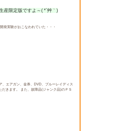
生産限定版ですよ～( *´艸｀)
の開発実験がおこなわれていた・・・
ア、エアガン、金券、DVD、ブルーレイディス
だきます。 また、故障品(ジャンク品)のＰＳ