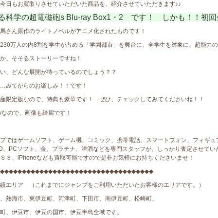
今日もお買取りさせていただいた商品を、紹介させていただきます♪♪
る科学の超電磁砲s Blu-ray Box1・2 です！ しかも！！初回
馬さん原作のライトノベルがアニメ化されたものです！
230万人の内8割を学生が占める「学園都市」を舞台に、全学生を対象に、超能力
か、そそるストーリーですね！
い、どんな展開が待っているのでしょう？？
…みてからのお楽しみ！！です！
産限定版なので、特典も豪華です！ ぜひ、チェックしてみてくださいね！！
-rayなので、画像も綺麗です！
プではゲームソフト、ゲーム機、コミック、携帯電話、スマートフォン、フィギュ
D、PCソフト、金、プラチナ、洋酒などを専門スタッフが、しっかり査定させていた
Ｓ３、iPhoneなども買取可能ですので是非お気軽にお持ちくださいませ！
◆◆◆◆◆◆◆◆◆◆◆◆◆◆◆◆◆◆◆◆◆◆◆◆◆◆◆◆◆◆◆◆◆◆◆
績エリア （これまでにジャンプをご利用いただいたお客様のエリアです。）
、熱海市、東伊豆町、河津町、下田市、南伊豆町、松崎町、
町、伊豆市、伊豆の国市、伊豆半島全域です。