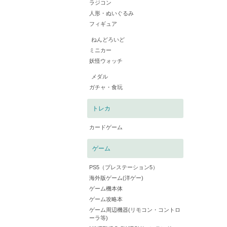
ラジコン
人形・ぬいぐるみ
フィギュア
ねんどろいど
ミニカー
妖怪ウォッチ
メダル
ガチャ・食玩
トレカ
カードゲーム
ゲーム
PS5（プレステーション5）
海外版ゲーム(洋ゲー)
ゲーム機本体
ゲーム攻略本
ゲーム周辺機器(リモコン・コントロ
ーラ等)