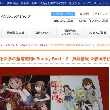
スマホ・携帯電話・貴金属・金券・洋酒など中古品の買取・販売ならジャンプ。リサイクル・
お問合せフォーム
会社概要
サイトマップ
ＶＤ・ブルーレイ
>
アニメブルーレイ(ＢＤ)
> とある科学の超電磁砲s Blu-ray Box1・2 買取情
る科学の超電磁砲s Blu-ray Box1・2 買取情報 ☆静岡