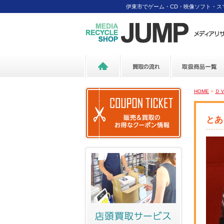
伊東市でゲーム・CD・映像ソフト・
HOME
>
Ｄ
とあ