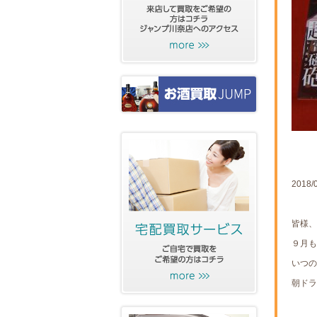
2018/
皆様、
９月も
いつ
朝ドラ