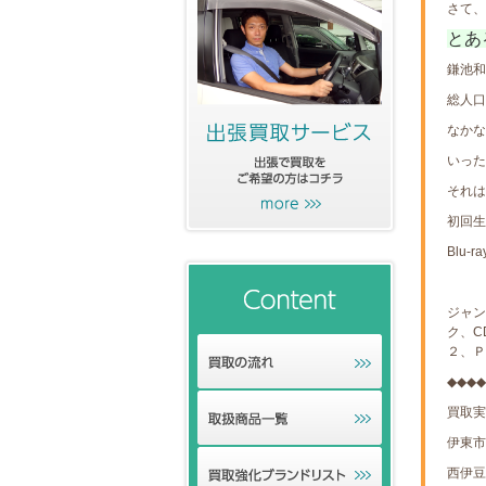
さて、
とあ
鎌池和
総人口
なかな
いった
それは
初回生
Blu
ジャン
ク、C
２、Ｐ
◆◆◆◆
買取実
伊東市
西伊豆