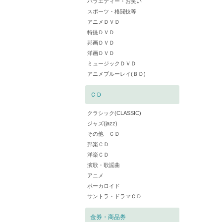
バラエティー・お笑い
スポーツ・格闘技等
アニメＤＶＤ
特撮ＤＶＤ
邦画ＤＶＤ
洋画ＤＶＤ
ミュージックＤＶＤ
アニメブルーレイ(ＢＤ)
ＣＤ
クラシック(CLASSIC)
ジャズ(jazz)
その他 ＣＤ
邦楽ＣＤ
洋楽ＣＤ
演歌・歌謡曲
アニメ
ボーカロイド
サントラ・ドラマＣＤ
金券・商品券