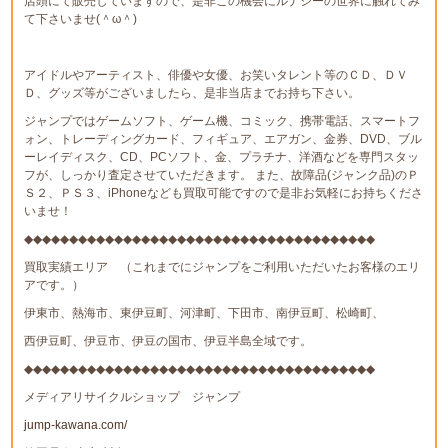
店頭にて販売していますので、是非この機会にルナシーの世界に触れてみ
て下さいませ(＾ω＾)
アイドルやアーティスト、俳優や女優、お笑いタレント等のＣＤ、ＤＶ
Ｄ、グッズ等がございましたら、是非当店までお持ち下さい。
ジャンプではゲームソフト、ゲーム機、コミック、携帯電話、スマートフ
ォン、トレーディングカード、フィギュア、エアガン、金券、DVD、ブル
ーレイディスク、CD、PCソフト、金、プラチナ、洋酒などを専門スタッ
フが、しっかり査定させていただきます。 また、故障品(ジャンク品)のＰ
Ｓ２、ＰＳ３、iPhoneなども買取可能ですので是非お気軽にお持ちくださ
いませ！
◆◆◆◆◆◆◆◆◆◆◆◆◆◆◆◆◆◆◆◆◆◆◆◆◆◆◆◆◆◆◆◆◆◆◆◆◆◆◆
買取実績エリア （これまでにジャンプをご利用いただいたお客様のエリ
アです。）
伊東市、熱海市、東伊豆町、河津町、下田市、南伊豆町、松崎町、
西伊豆町、伊豆市、伊豆の国市、伊豆半島全域です。
◆◆◆◆◆◆◆◆◆◆◆◆◆◆◆◆◆◆◆◆◆◆◆◆◆◆◆◆◆◆◆◆◆◆◆◆◆◆◆
メディアリサイクルショップ ジャンプ
jump-kawana.com/