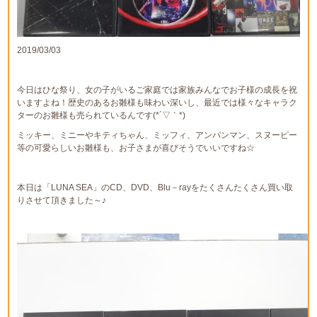
2019/03/03
今日はひな祭り、女の子がいるご家庭では家族みんなでお子様の成長を祝
いますよね！歴史のあるお雛様も味わい深いし、最近では様々なキャラク
ターのお雛様も売られているんです(*´▽｀*)
ミッキー、ミニーやキティちゃん、ミッフィ、アンパンマン、スヌーピー
等の可愛らしいお雛様も、お子さまが喜びそうでいいですね☆
本日は「LUNA SEA」のCD、DVD、Blu－rayをたくさんたくさん買い取
りさせて頂きました～♪