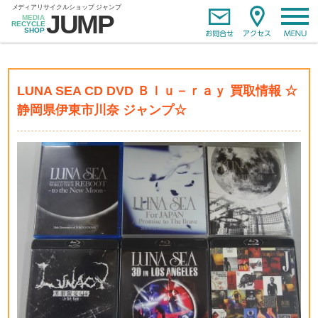
LUNA SEA CD DVD Ｂｌｕ－ｒａｙ 買取情報 ☆
静岡県伊東市川奈 ジャンプ☆