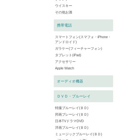
ウイスキー
その他お酒
携帯電話
スマートフォン(スマフォ・iPhone・
アンドロイド)
ガラケー(フィーチャーフォン)
タブレット(iPad)
アクセサリー
Apple Watch
オーディオ機器
ＤＶＤ・ブルーレイ
特撮ブルーレイ(ＢＤ)
邦画ブレーレイ(ＢＤ)
日本TVドラマDVD
洋画ブルーレイ(ＢＤ)
ミュージックブルーレイ(ＢＤ)