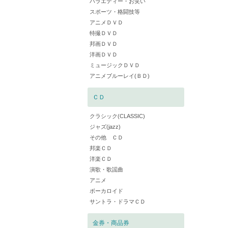
バラエティー・お笑い
スポーツ・格闘技等
アニメＤＶＤ
特撮ＤＶＤ
邦画ＤＶＤ
洋画ＤＶＤ
ミュージックＤＶＤ
アニメブルーレイ(ＢＤ)
ＣＤ
クラシック(CLASSIC)
ジャズ(jazz)
その他 ＣＤ
邦楽ＣＤ
洋楽ＣＤ
演歌・歌謡曲
アニメ
ボーカロイド
サントラ・ドラマＣＤ
金券・商品券