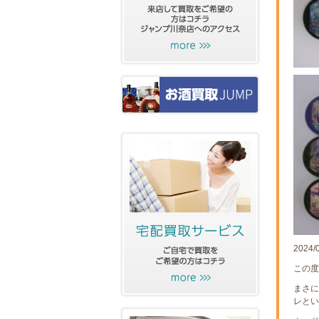
2024/
この度
まさに
レとい