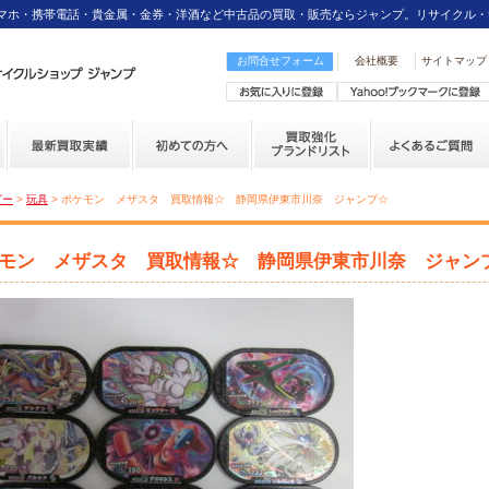
スマホ・携帯電話・貴金属・金券・洋酒など中古品の買取・販売ならジャンプ。リサイクル・
お問合せフォーム
会社概要
サイトマップ
ビー
>
玩具
> ポケモン メザスタ 買取情報☆ 静岡県伊東市川奈 ジャンプ☆
モン メザスタ 買取情報☆ 静岡県伊東市川奈 ジャン