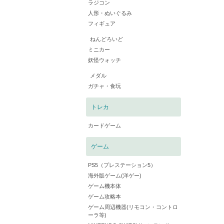
ラジコン
人形・ぬいぐるみ
フィギュア
ねんどろいど
ミニカー
妖怪ウォッチ
メダル
ガチャ・食玩
トレカ
カードゲーム
ゲーム
PS5（プレステーション5）
海外版ゲーム(洋ゲー)
ゲーム機本体
ゲーム攻略本
ゲーム周辺機器(リモコン・コントロ
ーラ等)