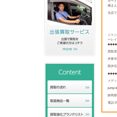
カード
捕まえ
当店で
ジャン
ーレイ
◆◆◆◆
買取実
伊東市
西伊豆
◆◆◆◆
メディ
jump-
静岡県 
電話 05