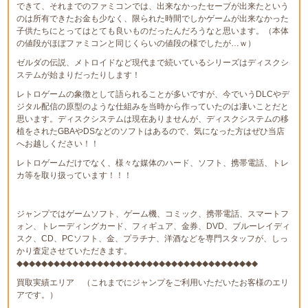
できて、それまでのファミコンでは、出来なかったセーブが出来たという
のは所有できたお金も少なく、限られた時間でしかゲームが出来なかった
子供たちにとってはとても良いものだったんだろうなと思います。（本体
の値段がほぼファミコンと同じくらいの値段の様でしたが…ｗ）
ゼルダの伝説、メトロイドなど現代まで続いているシリーズはディスクシ
ステムが始まりだったりします！
レトロゲームの象徴として語られることが多いですが、今でいうDLCやデ
ジタル配信の原型のような仕組みを当時から作っていたのは凄いことだと
思います。ディスクシステムは現在ありませんが、ディスクシステムの移
植をされたGBAやDSなどのソフトはあるので、気になった方はぜひ当店
へお越しください！！
レトロゲームだけでなく、様々な媒体のハード、ソフト、携帯電話、トレ
カ等を取り扱っています！！！
ジャンプではゲームソフト、ゲーム機、コミック、携帯電話、スマートフ
ォン、トレーディングカード、フィギュア、金券、DVD、ブルーレイディ
スク、CD、PCソフト、金、プラチナ、洋酒などを専門スタッフが、しっ
かり査定させていただきます。
◆◆◆◆◆◆◆◆◆◆◆◆◆◆◆◆◆◆◆◆◆◆◆◆◆◆◆◆◆◆◆◆◆◆◆◆◆◆◆
買取実績エリア （これまでにジャンプをご利用いただいたお客様のエリ
アです。）