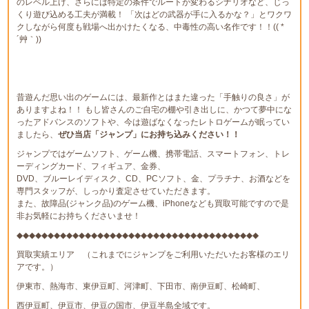
のレベル上げ、さらには特定の条件でルートが変わるシナリオなど、じっ
くり遊び込める工夫が満載！ 「次はどの武器が手に入るかな？」とワクワ
クしながら何度も戦場へ出かけたくなる、中毒性の高い名作です！！(( *
´艸｀))
昔遊んだ思い出のゲームには、最新作とはまた違った「手触りの良さ」が
ありますよね！！ もし皆さんのご自宅の棚や引き出しに、かつて夢中にな
ったアドバンスのソフトや、今は遊ばなくなったレトロゲームが眠ってい
ましたら、
ぜひ当店「ジャンプ」にお持ち込みください！！
ジャンプではゲームソフト、ゲーム機、携帯電話、スマートフォン、トレ
ーディングカード、フィギュア、金券、
DVD、ブルーレイディスク、CD、PCソフト、金、プラチナ、お酒などを
専門スタッフが、しっかり査定させていただきます。
また、故障品(ジャンク品)のゲーム機、iPhoneなども買取可能ですので是
非お気軽にお持ちくださいませ！
◆◆◆◆◆◆◆◆◆◆◆◆◆◆◆◆◆◆◆◆◆◆◆◆◆◆◆◆◆◆◆◆◆◆◆◆◆◆◆
買取実績エリア （これまでにジャンプをご利用いただいたお客様のエリ
アです。）
伊東市、熱海市、東伊豆町、河津町、下田市、南伊豆町、松崎町、
西伊豆町、伊豆市、伊豆の国市、伊豆半島全域です。