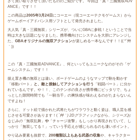
さて買い取りさせて頂いたもののご紹介です。 今回は「真・三國無双ADV
ANCE」です！！
この商品は
2005年3月24日
にコーエー（現コーエーテクモゲームス）から
ゲームボーイアドバンス用ソフトとして発売されました。
大人気「真・三國無双」シリーズが、ついにGBAに参戦！ということで当
時は大きな話題になりました。携帯機向けにシステムを大胆にアレンジし
た、
GBAオリジナルの無双アクション
が楽しめる一本なんです！！(( *´艸
｀))
この『真・三國無双ADVANCE』、何といってもユニークなのがその「ゲ
ームシステム」です！！
据え置き機の無双とは違い、ボードゲームのようなマップで駒を動かす
「移動パート」
と、敵と接触してアクションを行う
「戦闘パート」に分か
れているんです。や！！、このテンポの良さが携帯機にピッタリで、ちょ
っとした隙間時間でも「一騎当千」の爽快感が味わえるのがたまらないん
ですよね！
さらに、ドット絵で描かれた武将たちがワラワラと動く姿は、職人芸を感
じさせる可愛さがあります！(
´艸｀) 2Dグラフィックながら、シリーズお
なじみの
「無双乱舞」
や
「チャージ攻撃」もしっかり再現されていて、し
っかり「無双してる！」っていう手応えが感じられるのも凄いポイント。
やり込み要素も抜群で、
200種類以上もある武器の収集
や、キャラクター