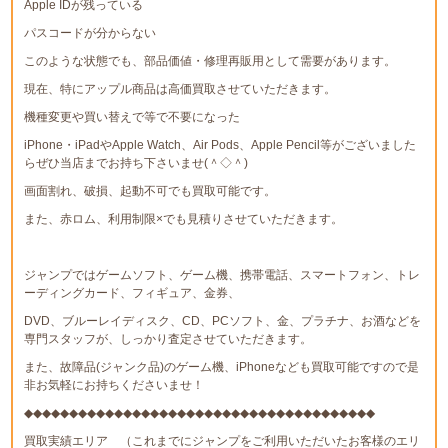
Apple IDが残っている
パスコードが分からない
このような状態でも、部品価値・修理再販用として需要があります。
現在、特にアップル商品は高価買取させていただきます。
機種変更や買い替えで等で不要になった
iPhone・iPadやApple Watch、Air Pods、Apple Pencil等がございました
らぜひ当店までお持ち下さいませ(＾◇＾)
画面割れ、破損、起動不可でも買取可能です。
また、赤ロム、利用制限×でも見積りさせていただきます。
ジャンプではゲームソフト、ゲーム機、携帯電話、スマートフォン、トレ
ーディングカード、フィギュア、金券、
DVD、ブルーレイディスク、CD、PCソフト、金、プラチナ、お酒などを
専門スタッフが、しっかり査定させていただきます。
また、故障品(ジャンク品)のゲーム機、iPhoneなども買取可能ですので是
非お気軽にお持ちくださいませ！
◆◆◆◆◆◆◆◆◆◆◆◆◆◆◆◆◆◆◆◆◆◆◆◆◆◆◆◆◆◆◆◆◆◆◆◆◆◆◆
買取実績エリア （これまでにジャンプをご利用いただいたお客様のエリ