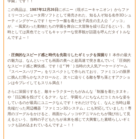
学園」です！！
この商品は、
1987年12月26日
にポニー（現ポニーキャニオン）からファ
ミリーコンピュータ用ソフトとして発売された、知る人ぞ知る名作3Dシュ
ーティングゲームです！セーラー服を着た女子高生の主人公「ノッコ」
が、一風変わった動物たちの学園を舞台に大冒険を繰り広げるという、当
時としては異色でとってもキャッチーな世界観が話題を呼んだタイトルな
んですよ～！
・
圧倒的なスピード感と時代を先取りしたギミックを深掘り！
本作の最大
の魅力は、なんといっても画面の奥へと超高速で突き進んでいく「圧倒的
なスピード感と爽快感」です！(( *´艸｀) 当時の大人気アーケードゲーム
『スペースハリアー』をリスペクトして作られており、ファミコンの限界
に挑んだ滑らかなスクロールと、次々に迫りくる敵を撃ち落とすアクショ
ンは今プレイしてもスリル満点！
さらに深掘りすると、敵キャラクターたちがみんな「制服を着たタヌキ」
や「日記帳を投げてくるクマ」など、学園モノにちなんだコミカルな姿を
しているのが最高にユニークなんです！それだけでなく、なんと当時は最
先端だった周辺機器「ファミコン3Dシステム」にも対応していました！専
用のゴーグルをかけると、画面からノッコやアニマルたちが飛び出して見
えるという、当時の子どもたちが未来を感じて大興奮した素晴らしいギミ
ックも詰め込まれているんですよ～！！