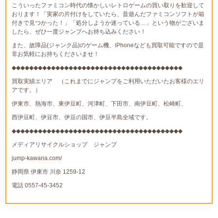
こういったファミコン時代の懐かしいレトロゲームの買い取りを歓迎して
おります！「実家の片付けをしていたら、昔遊んだファミコンソフトが箱
付きで見つかった！」「処分しようか迷っている…」という物がございま
したら、ぜひ一度ジャンプへお持ち込みください！
また、故障品(ジャンク品)のゲーム機、iPhoneなども買取可能ですので是
非お気軽にお持ちくださいませ！
◆◆◆◆◆◆◆◆◆◆◆◆◆◆◆◆◆◆◆◆◆◆◆◆◆◆◆◆◆◆◆◆◆◆◆◆◆◆◆
買取実績エリア （これまでにジャンプをご利用いただいたお客様のエリ
アです。）
伊東市、熱海市、東伊豆町、河津町、下田市、南伊豆町、松崎町、
西伊豆町、伊豆市、伊豆の国市、伊豆半島全域です。
◆◆◆◆◆◆◆◆◆◆◆◆◆◆◆◆◆◆◆◆◆◆◆◆◆◆◆◆◆◆◆◆◆◆◆◆◆◆◆
メディアリサイクルショップ ジャンプ
jump-kawana.com/
静岡県 伊東市 川奈 1259-12
電話 0557-45-3452