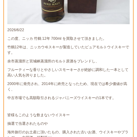
2026/6/22
この度、ニッカ 竹鶴 12年 700ml を買取させて頂きました。
竹鶴12年は、ニッカウヰスキーが製造していたピュアモルトウイスキーで
す。
余市蒸溜所と宮城峡蒸溜所のモルト原酒をブレンドし、
フルーティーな香りとやさしいスモーキーさが絶妙に調和した一本として
高い人気を誇りました。
2000年に発売され、2014年に終売となったため、現在では希少価値が高
く、
中古市場でも高額取引されるジャパニーズウイスキーの1本です。
皆様もこのような飲まないウイスキー
抽選で当選されたものや
海外旅行のお土産に頂いたもの、購入された古いお酒、ウイスキーやブラ