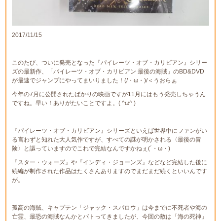
2017/11/15
このたび、ついに発売となった『パイレーツ・オブ・カリビアン』シリー
ズの最新作、「パイレーツ・オブ・カリビアン 最後の海賊」のBD&DVD
が最速でジャンプにやってまいりました！(/・ω・)/＜うおらぁ
今年の7月に公開されたばかりの映画ですが11月にはもう発売しちゃうん
ですね。早い！ありがたいことですよ。( ^ω^ )
『パイレーツ・オブ・カリビアン』シリーズといえば世界中にファンがい
る言わずと知れた大人気作ですが、すべての謎が明かされる〈最後の冒
険〉と謳っていますのでこれで完結なんですかねぇ(´・ω・)
『スター・ウォーズ』や『インディ・ジョーンズ』などなど完結した後に
続編が制作された作品はたくさんありますのでまだまだ続くといいんです
が。
孤高の海賊、キャプテン「ジャック・スパロウ」は今までに不死者や海の
亡霊、最恐の海賊なんかとバトってきましたが、今回の敵は「海の死神」