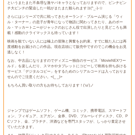
というまたまた不条理な激ヤバキャラとなっておりますので、ピンチピン
チ大ピンチの緊迫した一戦がまたまた観られますヨ(^_-)-☆
さらにはシリーズで共に戦ってきたオーランド・ブルーム演じる「ウィ
ル・ターナー」の息子が青年になって物語に関わってきたり、あのポー
ル・マッカートニーがジャックのおじさん役で出演したりと見どころも満
載！感動のクライマックスも待っています！
映画を観ていない人には極上の冒険と興奮をお約束、すでに観た人には再
度感動をお届けのこの作品。現在店頭にて販売中ですのでこの機会をお見
逃しなく！
なお、中古品になりますのでディズニー独自のサービス「MovieNEXワー
ルド」を楽しんだり、スマホやタブレットにコピーして映画を持ち歩ける
サービス「デジタルコピー」をするためのシリアルコードは入っておりま
せんのでご注意ください。<(_ _)>
もちろん買い取りの方もお待ちしております！(‘ω’)ノ
ジャンプではゲームソフト、ゲーム機、コミック、携帯電話、スマートフ
ォン、フィギュア、エアガン、金券、DVD、ブルーレイディスク、CD、P
Cソフト、金、プラチナ、洋酒などを専門スタッフが、しっかり査定させ
ていただきます。