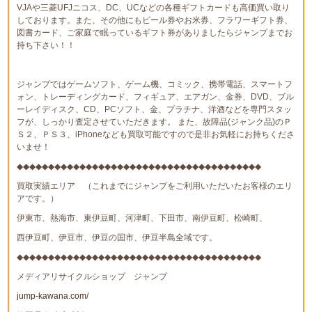
VJAや三菱UFJニコス、DC、UCなどの各種ギフトカードも高価買い取り
しております。また、その他にもビール券やお米券、フラワーギフト券、
図書カード、ご家庭で眠っているギフト券がありましたらジャンプまでお
持ち下さい！！
ジャンプではゲームソフト、ゲーム機、コミック、携帯電話、スマートフ
ォン、トレーディングカード、フィギュア、エアガン、金券、DVD、ブル
ーレイディスク、CD、PCソフト、金、プラチナ、洋酒などを専門スタッ
フが、しっかり査定させていただきます。 また、故障品(ジャンク品)のＰ
Ｓ２、ＰＳ３、iPhoneなども買取可能ですので是非お気軽にお持ちくださ
いませ！
◆◆◆◆◆◆◆◆◆◆◆◆◆◆◆◆◆◆◆◆◆◆◆◆◆◆◆◆◆◆◆◆◆◆◆◆◆◆◆
買取実績エリア （これまでにジャンプをご利用いただいたお客様のエリ
アです。）
伊東市、熱海市、東伊豆町、河津町、下田市、南伊豆町、松崎町、
西伊豆町、伊豆市、伊豆の国市、伊豆半島全域です。
◆◆◆◆◆◆◆◆◆◆◆◆◆◆◆◆◆◆◆◆◆◆◆◆◆◆◆◆◆◆◆◆◆◆◆◆◆◆◆
メディアリサイクルショップ ジャンプ
jump-kawana.com/