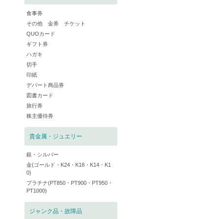
食事券
その他 金券 チケット
QUOカード
ギフト券
ハガキ
切手
印紙
デパート商品券
図書カード
旅行券
株主優待券
貴金属・ジュエリー
銀・シルバー
金(ゴールド・K24・K18・K14・K1
0)
プラチナ(PT850・PT900・PT950・
PT1000)
ジャンク品・故障品