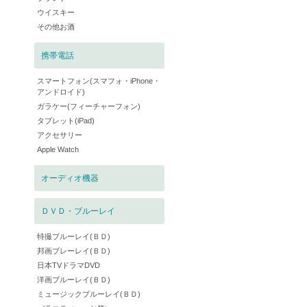
ウイスキー
その他お酒
携帯電話
スマートフォン(スマフォ・iPhone・
アンドロイド)
ガラケー(フィーチャーフォン)
タブレット(iPad)
アクセサリー
Apple Watch
オーディオ機器
ＤＶＤ・ブルーレイ
特撮ブルーレイ(ＢＤ)
邦画ブレーレイ(ＢＤ)
日本TVドラマDVD
洋画ブルーレイ(ＢＤ)
ミュージックブルーレイ(ＢＤ)