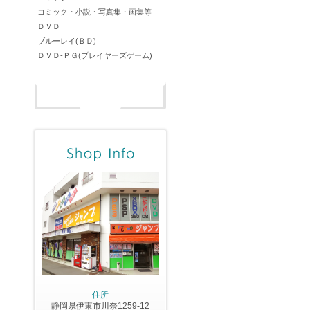
コミック・小説・写真集・画集等
ＤＶＤ
ブルーレイ(ＢＤ)
ＤＶＤ-ＰＧ(プレイヤーズゲーム)
住所
静岡県伊東市川奈1259-12