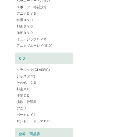
バラエティー・お笑い
スポーツ・格闘技等
アニメＤＶＤ
特撮ＤＶＤ
邦画ＤＶＤ
洋画ＤＶＤ
ミュージックＤＶＤ
アニメブルーレイ(ＢＤ)
ＣＤ
クラシック(CLASSIC)
ジャズ(jazz)
その他 ＣＤ
邦楽ＣＤ
洋楽ＣＤ
演歌・歌謡曲
アニメ
ボーカロイド
サントラ・ドラマＣＤ
金券・商品券