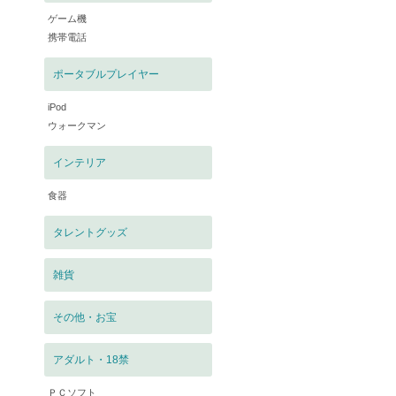
ゲーム機
携帯電話
ポータブルプレイヤー
iPod
ウォークマン
インテリア
食器
タレントグッズ
雑貨
その他・お宝
アダルト・18禁
ＰＣソフト