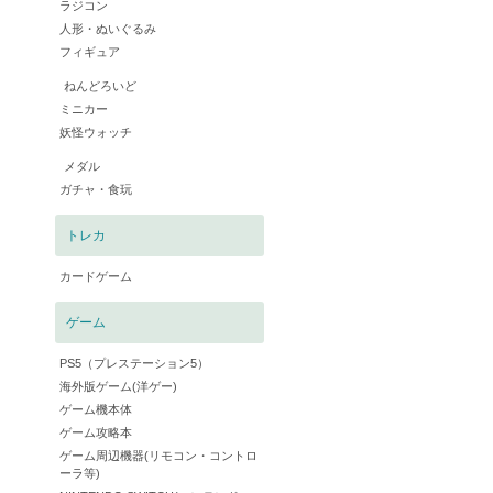
ラジコン
人形・ぬいぐるみ
フィギュア
ねんどろいど
ミニカー
妖怪ウォッチ
メダル
ガチャ・食玩
トレカ
カードゲーム
ゲーム
PS5（プレステーション5）
海外版ゲーム(洋ゲー)
ゲーム機本体
ゲーム攻略本
ゲーム周辺機器(リモコン・コントロ
ーラ等)