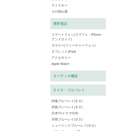
ウイスキー
その他お酒
携帯電話
スマートフォン(スマフォ・iPhone・
アンドロイド)
ガラケー(フィーチャーフォン)
タブレット(iPad)
アクセサリー
Apple Watch
オーディオ機器
ＤＶＤ・ブルーレイ
特撮ブルーレイ(ＢＤ)
邦画ブレーレイ(ＢＤ)
日本TVドラマDVD
洋画ブルーレイ(ＢＤ)
ミュージックブルーレイ(ＢＤ)