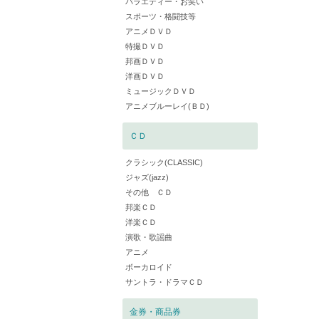
バラエティー・お笑い
スポーツ・格闘技等
アニメＤＶＤ
特撮ＤＶＤ
邦画ＤＶＤ
洋画ＤＶＤ
ミュージックＤＶＤ
アニメブルーレイ(ＢＤ)
ＣＤ
クラシック(CLASSIC)
ジャズ(jazz)
その他 ＣＤ
邦楽ＣＤ
洋楽ＣＤ
演歌・歌謡曲
アニメ
ボーカロイド
サントラ・ドラマＣＤ
金券・商品券