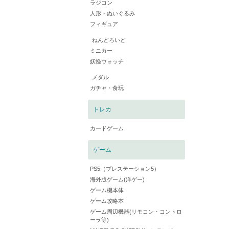
ラジコン
人形・ぬいぐるみ
フィギュア
ねんどろいど
ミニカー
妖怪ウォッチ
メダル
ガチャ・食玩
トレカ
カードゲーム
ゲーム
PS5（プレステーション5）
海外版ゲーム(洋ゲー)
ゲーム機本体
ゲーム攻略本
ゲーム周辺機器(リモコン・コントロ
ーラ等)