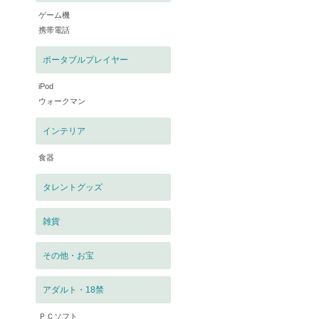
ゲーム機
携帯電話
ポータブルプレイヤー
iPod
ウォークマン
インテリア
食器
タレントグッズ
雑貨
その他・お宝
アダルト・18禁
ＰＣソフト