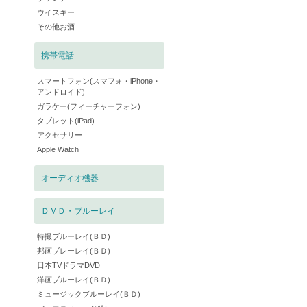
ウイスキー
その他お酒
携帯電話
スマートフォン(スマフォ・iPhone・
アンドロイド)
ガラケー(フィーチャーフォン)
タブレット(iPad)
アクセサリー
Apple Watch
オーディオ機器
ＤＶＤ・ブルーレイ
特撮ブルーレイ(ＢＤ)
邦画ブレーレイ(ＢＤ)
日本TVドラマDVD
洋画ブルーレイ(ＢＤ)
ミュージックブルーレイ(ＢＤ)