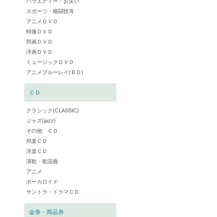
バラエティー・お笑い
スポーツ・格闘技等
アニメＤＶＤ
特撮ＤＶＤ
邦画ＤＶＤ
洋画ＤＶＤ
ミュージックＤＶＤ
アニメブルーレイ(ＢＤ)
ＣＤ
クラシック(CLASSIC)
ジャズ(jazz)
その他 ＣＤ
邦楽ＣＤ
洋楽ＣＤ
演歌・歌謡曲
アニメ
ボーカロイド
サントラ・ドラマＣＤ
金券・商品券