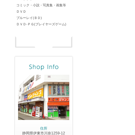
コミック・小説・写真集・画集等
ＤＶＤ
ブルーレイ(ＢＤ)
ＤＶＤ-ＰＧ(プレイヤーズゲーム)
住所
静岡県伊東市川奈1259-12