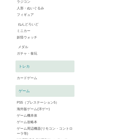
ラジコン
人形・ぬいぐるみ
フィギュア
ねんどろいど
ミニカー
妖怪ウォッチ
メダル
ガチャ・食玩
トレカ
カードゲーム
ゲーム
PS5（プレステーション5）
海外版ゲーム(洋ゲー)
ゲーム機本体
ゲーム攻略本
ゲーム周辺機器(リモコン・コントロ
ーラ等)