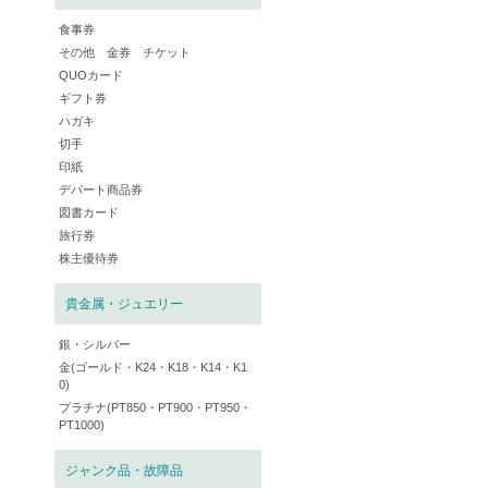
食事券
その他 金券 チケット
QUOカード
ギフト券
ハガキ
切手
印紙
デパート商品券
図書カード
旅行券
株主優待券
貴金属・ジュエリー
銀・シルバー
金(ゴールド・K24・K18・K14・K1
0)
プラチナ(PT850・PT900・PT950・
PT1000)
ジャンク品・故障品