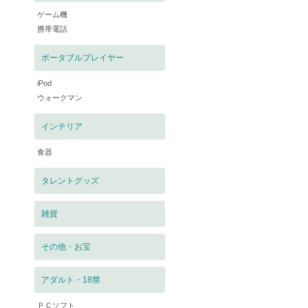
ゲーム機
携帯電話
ポータブルプレイヤー
iPod
ウォークマン
インテリア
食器
タレントグッズ
雑貨
その他・お宝
アダルト・18禁
ＰＣソフト