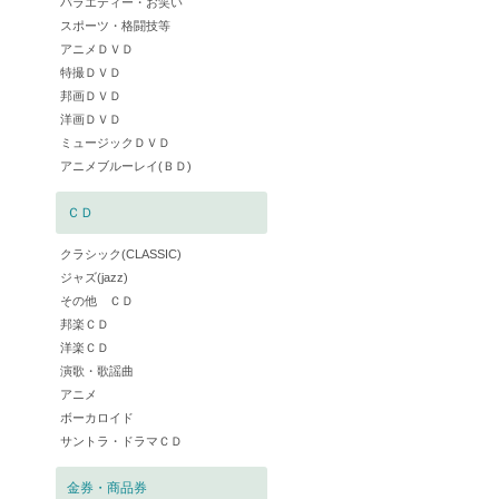
バラエティー・お笑い
スポーツ・格闘技等
アニメＤＶＤ
特撮ＤＶＤ
邦画ＤＶＤ
洋画ＤＶＤ
ミュージックＤＶＤ
アニメブルーレイ(ＢＤ)
ＣＤ
クラシック(CLASSIC)
ジャズ(jazz)
その他 ＣＤ
邦楽ＣＤ
洋楽ＣＤ
演歌・歌謡曲
アニメ
ボーカロイド
サントラ・ドラマＣＤ
金券・商品券