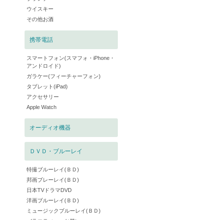
ウイスキー
その他お酒
携帯電話
スマートフォン(スマフォ・iPhone・
アンドロイド)
ガラケー(フィーチャーフォン)
タブレット(iPad)
アクセサリー
Apple Watch
オーディオ機器
ＤＶＤ・ブルーレイ
特撮ブルーレイ(ＢＤ)
邦画ブレーレイ(ＢＤ)
日本TVドラマDVD
洋画ブルーレイ(ＢＤ)
ミュージックブルーレイ(ＢＤ)