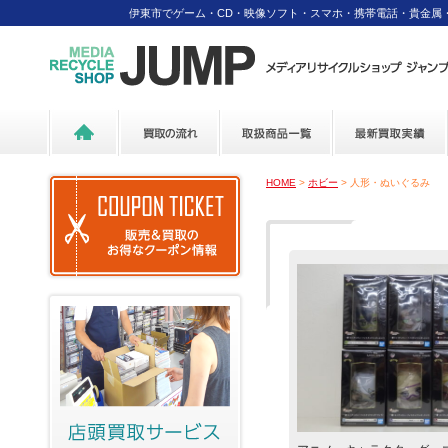
伊東市でゲーム・CD・映像ソフト・スマホ・携帯電話・貴金属
HOME
>
ホビー
> 人形・ぬいぐるみ