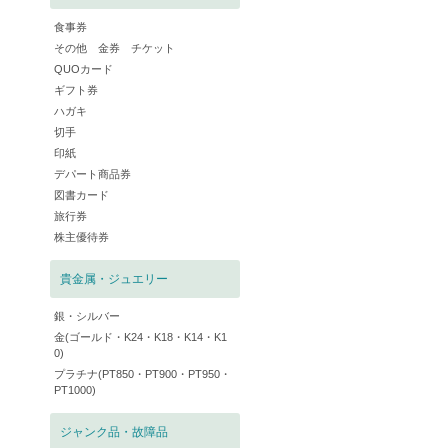
食事券
その他 金券 チケット
QUOカード
ギフト券
ハガキ
切手
印紙
デパート商品券
図書カード
旅行券
株主優待券
貴金属・ジュエリー
銀・シルバー
金(ゴールド・K24・K18・K14・K1
0)
プラチナ(PT850・PT900・PT950・
PT1000)
ジャンク品・故障品