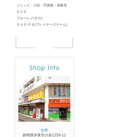
コミック・小説・写真集・画集等
ＤＶＤ
ブルーレイ(ＢＤ)
ＤＶＤ-ＰＧ(プレイヤーズゲーム)
住所
静岡県伊東市川奈1259-12