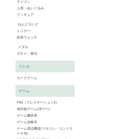
ラジコン
人形・ぬいぐるみ
フィギュア
ねんどろいど
ミニカー
妖怪ウォッチ
メダル
ガチャ・食玩
トレカ
カードゲーム
ゲーム
PS5（プレステーション5）
海外版ゲーム(洋ゲー)
ゲーム機本体
ゲーム攻略本
ゲーム周辺機器(リモコン・コントロ
ーラ等)